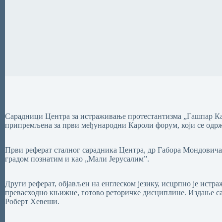
Сарадници Центра за истраживање протестантизма „Гашпар Кар
припремљена за први међународни Кароли форум, који се одржав
Први реферат сталног сарадника Центра, др Габора Мондовича и
градом познатим и као „Мали Јерусалим”.
Други реферат, објављен на енглеском језику, исцрпно је истр
превасходно књижне, готово реторичке дисциплине. Издање са
Роберт Хевеши.