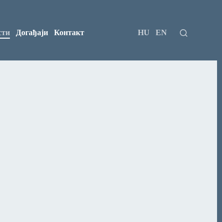
сти
Догађаји
Контакт
HU
EN