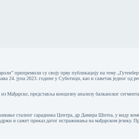
оли” припремили су своју прву публикацију на тему „Гутенберг
а 24. јуна 2023. године у Суботици, као и сажетак једног од ре
з Мађарске, представља концизну анализу балканског сегмента и
аживање сталног сарадника Центра, др Дамира Шитеа, у виду комп
држи и сажет приказ датог истраживања на мађарском језику. П