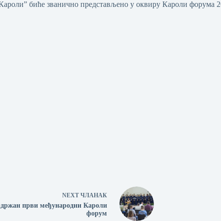
ароли” биће званично представљено у оквиру Кароли форума 20
NEXT
ЧЛАНАК
држан први међународни Кароли
форум