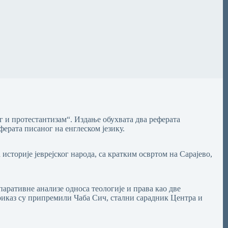
 и протестантизам“. Издање обухвата два реферата
ферата писаног на енглеском језику.
сторије јеврејског народа, са кратким освртом на Сарајево,
аративне анализе односа теологије и права као две
риказ су припремили Чаба Сич, стални сарадник Центра и