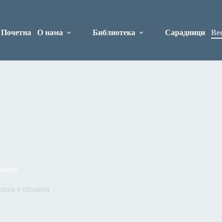
Почетна
О нама
Библиотека
Сарадници
Ве
тампи
ција у штампи