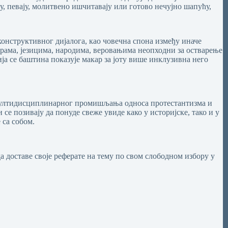
у, певају, молитвено ишчитавају или готово нечујно шапућу,
конструктивног дијалога, као човечна спона између иначе
рама, језицима, народима, веровањима неопходни за остварење
ја се баштина показује макар за јоту више инклузивна него
мултидисциплинарног промишљања односа протестантизма и
 позивају да понуде свеже увиде како у историјске, тако и у
 са собом.
а доставе своје реферате на тему по свом слободном избору у