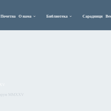
Почетна
О нама
Библиотека
Сарадници
Ве
XXV
форум MMXXV