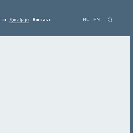
сти
Догађаји
Контакт
HU
EN