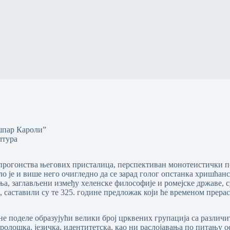
шпар Кароли”
лтура
 прогонства његових присталица, перспективан монотеистички п
 је и више него очигледно да се зарад голог опстанка хришћанс
вања, заглављени између хеленске философије и ромејске држав
 саставили су те 325. године предложак који ће временом прерас
не поделе образујући велики број црквених групација са различ
уролошка, језичка, идентитетска, као ни раслојавања по питању 