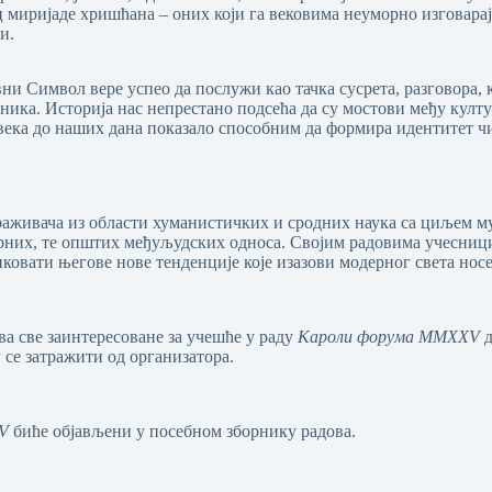
ц миријаде хришћана – оних који га вековима неуморно изговарај
и.
вни Символ вере успео да послужи као тачка сусрета, разговора, 
ика. Историја нас непрестано подсећа да су мостови међу култу
века до наших дана показало способним да формира идентитет чи
аживача из области хуманистичких и сродних наука са циљем 
них, те општих међуљудских односа. Својим радовима учесници се
ковати његове нове тенденције које изазови модерног света носе
а све заинтересоване за учешће у раду
Кароли форума MMXXV
д
 се затражити од организатора.
V
биће објављени у посебном зборнику радова.