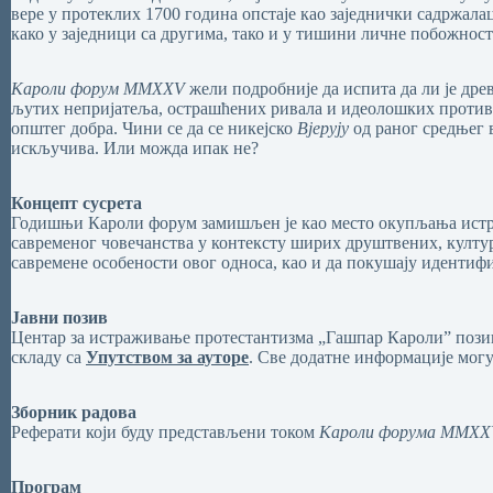
вере у протеклих 1700 година опстаје као заједнички садржала
како у заједници са другима, тако и у тишини личне побожност
Кароли форум MMXXV
жели подробније да испита да ли је дре
љутих непријатеља, острашћених ривала и идеолошких противн
општег добра. Чини се да се никејско
Вјерују
од раног средњег 
искључива. Или можда ипак не?
Концепт сусрета
Годишњи Кароли форум замишљен је као место окупљања истр
савременог човечанства у контексту ширих друштвених, култур
савремене особености овог односа, као и да покушају идентифи
Јавни позив
Центар за истраживање протестантизма „Гашпар Кароли” позив
складу са
Упутством за ауторе
. Све додатне информације могу
Зборник радова
Реферати који буду представљени током
Кароли форума MMXX
Програм