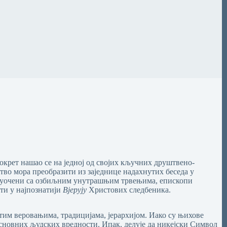
окрет нашао се на једној од својих кључних друштвено-
тво мора преобразити из заједнице надахнутих беседа у
е, суочени са озбиљним унутрашњим трвењима, епископи
ти у најпознатији
Вјерују
Христових следбеника.
итим веровањима, традицијама, јерархијом. Иако су њихове
основних људских вредности. Ипак, делује да никејски Символ