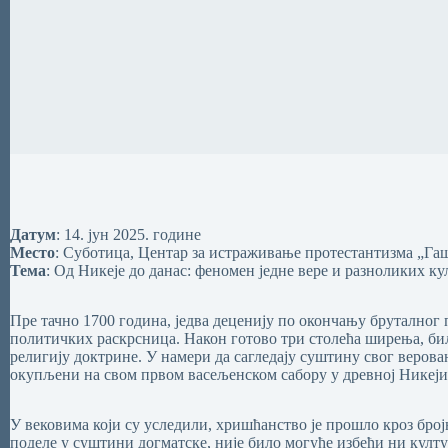
Датум
:
14. јун 2025. године
Место
:
Суботица, Центар за истраживање протестантизма „Га
Тема
:
Од Никеје до данас: феномен једне вере и разноликих ку
Пре тачно 1700 година, једва деценију по окончању бруталног
политичких раскрсница. Након готово три столећа ширења, било
религију доктрине. У намери да сагледају суштину свог веро
окупљени на свом првом васељенском сабору у древној Никеји,
У вековима који су уследили, хришћанство је прошло кроз број
поделе у суштини догматске, није било могуће избећи ни култ